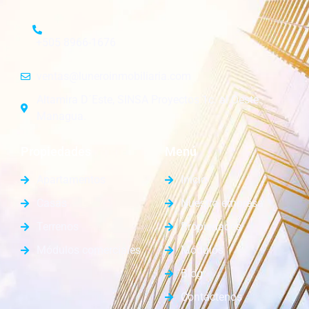
+505 8966-1676
ventas@luneroinmobiliaria.com
Altamira D´Este, SINSA Proyectos 1c. al Oeste.
Managua.
Propiedades
Menú
Apartamentos
Inicio
Casas
Nuestra empresa
Terrenos
Propiedades
Módulos comerciales
Módulos
Blog
Contáctenos