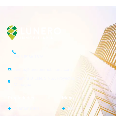
+505 8966-1676
ventas@luneroinmobiliaria.com
Altamira D´Este, SINSA Proyectos 1c. al Oeste.
Managua.
Propiedades
Menú
Apartamentos
Inicio