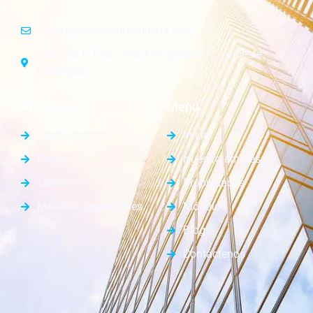
ventas@luneroinmobiliaria.com
Altamira D´Este, SINSA Proyectos 1c. al Oeste.
Managua.
Propiedades
Menú
Apartamentos
Inicio
Casas
Nuestra empresa
Terrenos
Propiedades
Módulos comerciales
Módulos
Blog
Contáctenos