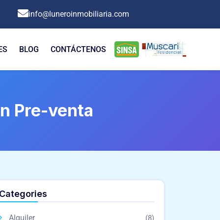
info@luneroinmobiliaria.com
ES
BLOG
CONTÁCTENOS
en Pre-venta
Categories
Alquiler
(8)