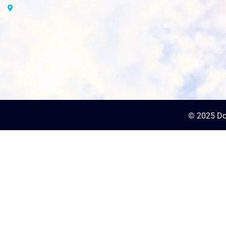
Altamira D´Este, SINSA Proyectos 1c. al Oeste.
Managua.
© 2025 Do