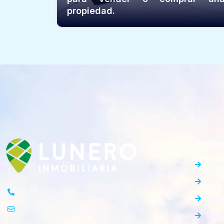
propiedad.
Propie
Apar
Casa
+505 8966-1676
Terr
ventas@luneroinmobiliaria.com
Módu