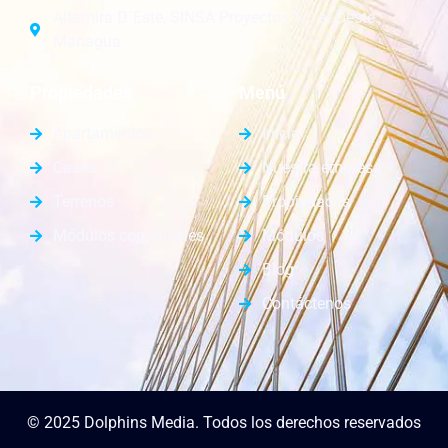
Altamira D´Este, SINSA Proyectos 1c. al Oeste.
Managua.
Propiedades
Menú
Apartamentos
Inicio
Casas
Nuestra empresa
Terrenos
Propiedades
Módulos comerciales
Módulos
Blog
Contáctenos
© 2025 Dolphins Media. Todos los derechos reservados