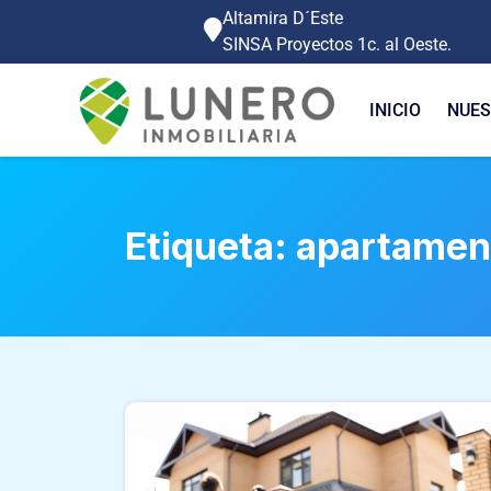
Altamira D´Este
SINSA Proyectos 1c. al Oeste.
INICIO
NUES
Etiqueta:
apartament