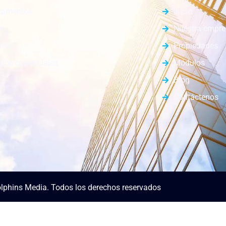
tamentos
Inicio
s
Nuestra empr
enos
Propiedades
los comerciales
Módulos
Blog
Contáctenos
lphins Media. Todos los derechos reservados