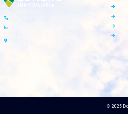
Apar
Casa
+505 8966-1676
Terr
ventas@luneroinmobiliaria.com
Módu
Altamira D´Este, SINSA Proyectos 1c. al Oeste.
Managua.
© 2025 Do