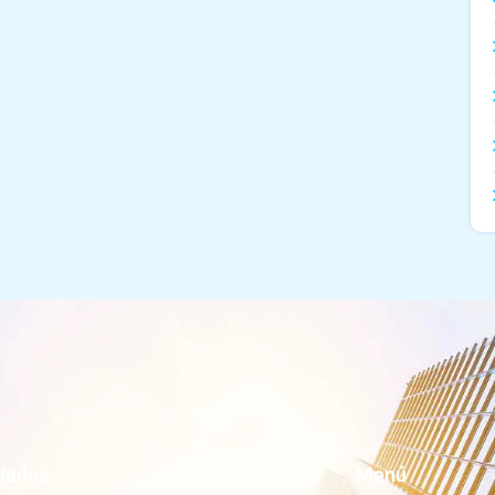
dades
Menú