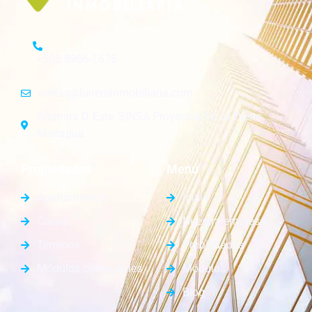
+505 8966-1676
ventas@luneroinmobiliaria.com
Altamira D´Este, SINSA Proyectos 1c. al Oeste.
Managua.
Propiedades
Menú
Apartamentos
Inicio
Casas
Nuestra empresa
Terrenos
Propiedades
Módulos comerciales
Módulos
Blog