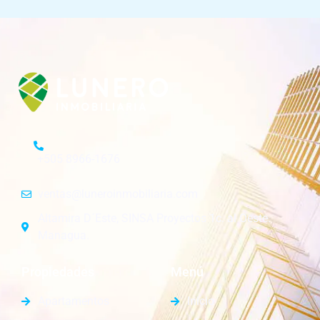
+505 8966-1676
ventas@luneroinmobiliaria.com
Altamira D´Este, SINSA Proyectos 1c. al Oeste.
Managua.
Propiedades
Menú
Apartamentos
Inicio