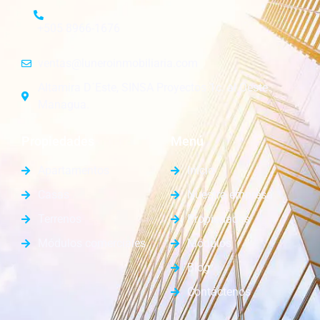
+505 8966-1676
ventas@luneroinmobiliaria.com
Altamira D´Este, SINSA Proyectos 1c. al Oeste.
Managua.
Propiedades
Menú
Apartamentos
Inicio
Casas
Nuestra empresa
Terrenos
Propiedades
Módulos comerciales
Módulos
Blog
Contáctenos