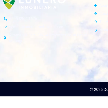
Apar
Casa
+505 8966-1676
Terr
ventas@luneroinmobiliaria.com
Módu
Altamira D´Este, SINSA Proyectos 1c. al Oeste.
Managua.
© 2025 Do