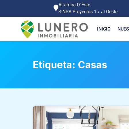
Altamira D´Este
SINSA Proyectos 1c. al Oeste.
INICIO
NUES
Etiqueta:
Casas