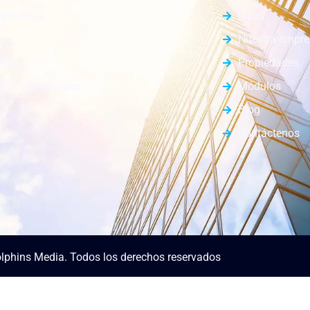
tamentos
Inicio
s
Nuestra empr
enos
Propiedades
los comerciales
Módulos
Blog
Contáctenos
lphins Media. Todos los derechos reservados