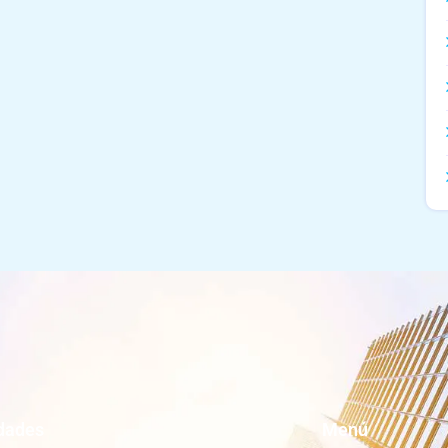
dades
Menú