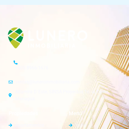
+505 8966-1676
ventas@luneroinmobiliaria.com
Altamira D´Este, SINSA Proyectos 1c. al Oeste.
Managua.
Propiedades
Menú
Apartamentos
Inicio