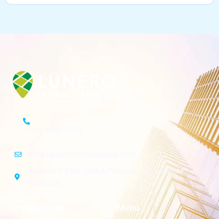
+505 8966-1676
ventas@luneroinmobiliaria.com
Altamira D´Este, SINSA Proyectos 1c. al Oeste.
Managua.
Propiedades
Menú