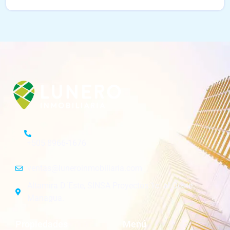
+505 8966-1676
ventas@luneroinmobiliaria.com
Altamira D´Este, SINSA Proyectos 1c. al Oeste.
Managua.
Propiedades
Menú