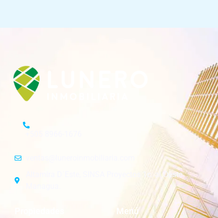
+505 8966-1676
ventas@luneroinmobiliaria.com
Altamira D´Este, SINSA Proyectos 1c. al Oeste.
Managua.
Propiedades
Menú