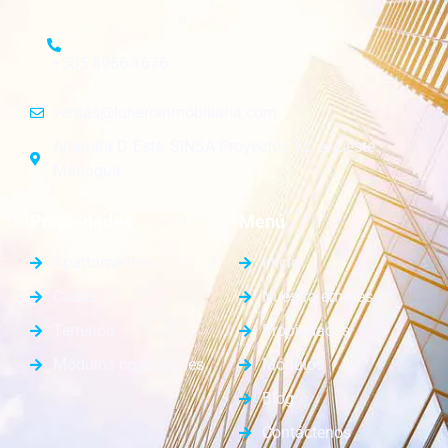
+505 8966-1676
ventas@luneroinmobiliaria.com
Altamira D´Este, SINSA Proyectos 1c. al Oeste.
Managua.
Propiedades
Menú
Apartamentos
Inicio
Casas
Nuestra empresa
Terrenos
Propiedades
Módulos comerciales
Módulos
Blog
Contáctenos