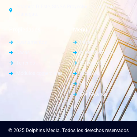
Altamira D´Este, SINSA Proyectos 1c. al Oeste.
Managua.
Propiedades
Menú
Apartamentos
Inicio
Casas
Nuestra empresa
Terrenos
Propiedades
Módulos comerciales
Módulos
Blog
Contáctenos
© 2025 Dolphins Media. Todos los derechos reservados