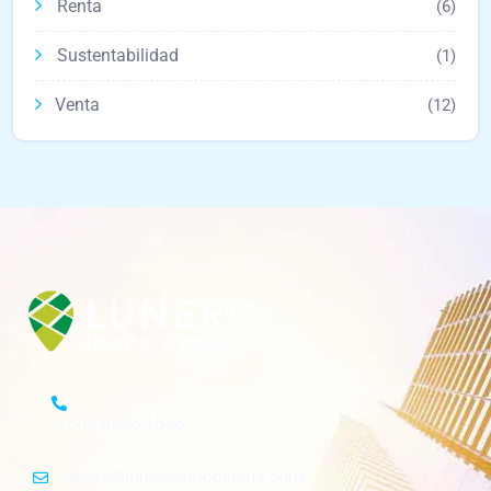
Renta
(6)
Sustentabilidad
(1)
Venta
(12)
+505 8966-1676
ventas@luneroinmobiliaria.com