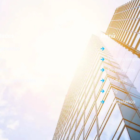
dades
Menú
tamentos
Inicio
s
Nuestra empr
enos
Propiedades
los comerciales
Módulos
Blog
Contáctenos