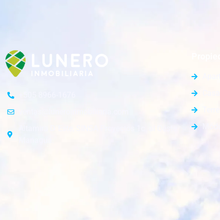
Propie
Apar
Casa
+505 8966-1676
Terr
ventas@luneroinmobiliaria.com
Módu
Altamira D´Este, SINSA Proyectos 1c. al Oeste.
Managua.