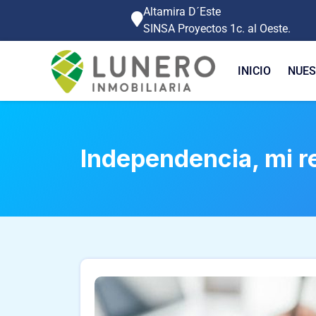
Altamira D´Este
SINSA Proyectos 1c. al Oeste.
INICIO
NUES
Independencia, mi re