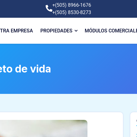
+(505) 8966-1676
+(505) 8530-8273
TRA EMPRESA
PROPIEDADES
MÓDULOS COMERCIAL
to de vida