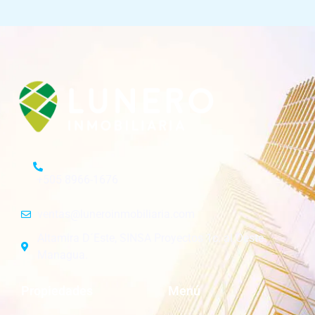
+505 8966-1676
ventas@luneroinmobiliaria.com
Altamira D´Este, SINSA Proyectos 1c. al Oeste.
Managua.
Propiedades
Menú