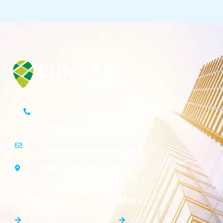
+505 8966-1676
ventas@luneroinmobiliaria.com
Altamira D´Este, SINSA Proyectos 1c. al Oeste.
Managua.
Propiedades
Menú
Apartamentos
Inicio