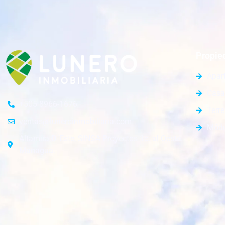
Propie
Apar
Casa
+505 8966-1676
Terr
ventas@luneroinmobiliaria.com
Módu
Altamira D´Este, SINSA Proyectos 1c. al Oeste.
Managua.