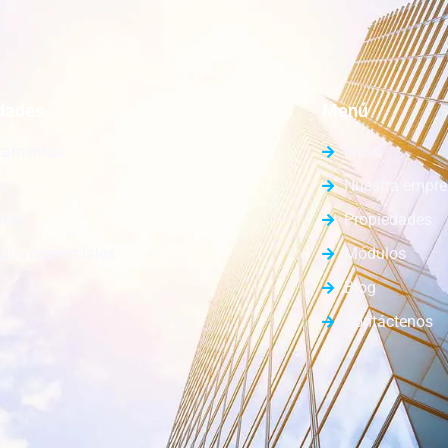
dades
Menú
tamentos
Inicio
s
Nuestra empr
enos
Propiedades
los comerciales
Módulos
Blog
Contáctenos