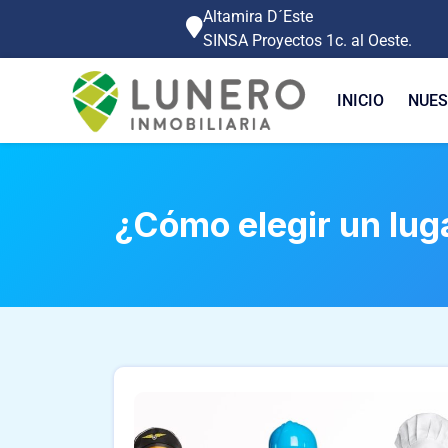
Altamira D´Este
SINSA Proyectos 1c. al Oeste.
INICIO
NUES
¿Cómo elegir un lug