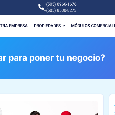
+(505) 8966-1676
+(505) 8530-8273
TRA EMPRESA
PROPIEDADES
MÓDULOS COMERCIAL
ar para poner tu negocio?