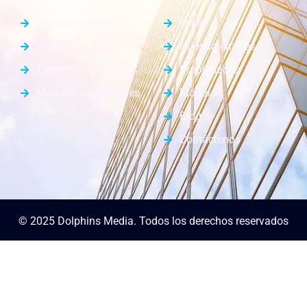
Apartamentos
Inicio
Casas
Nuestra empresa
Terrenos
Propiedades
Módulos comerciales
Módulos
Blog
Contáctenos
© 2025 Dolphins Media. Todos los derechos reservados