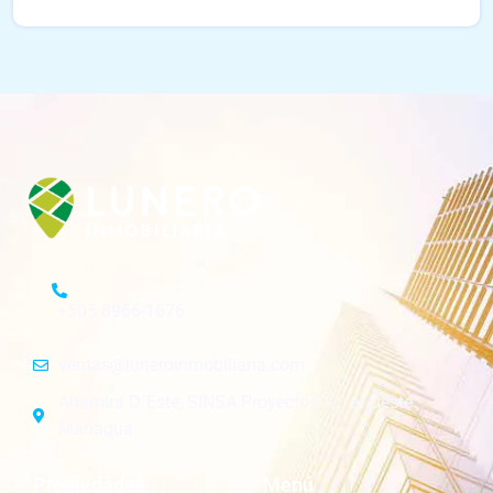
+505 8966-1676
ventas@luneroinmobiliaria.com
Altamira D´Este, SINSA Proyectos 1c. al Oeste.
Managua.
Propiedades
Menú