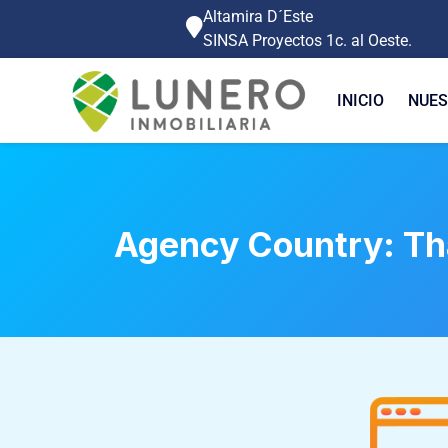
Altamira D´Este
SINSA Proyectos 1c. al Oeste.
INICIO
NUES
Agency Country:
Th