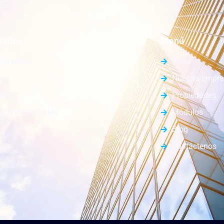
dades
Menú
tamentos
Inicio
s
Nuestra empr
enos
Propiedades
los comerciales
Módulos
Blog
Contáctenos