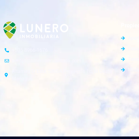
Propie
Apar
Casa
+505 8966-1676
Terr
ventas@luneroinmobiliaria.com
Módu
Altamira D´Este, SINSA Proyectos 1c. al Oeste.
Managua.