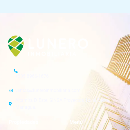
+505 8966-1676
ventas@luneroinmobiliaria.com
Altamira D´Este, SINSA Proyectos 1c. al Oeste.
Managua.
Propiedades
Menú