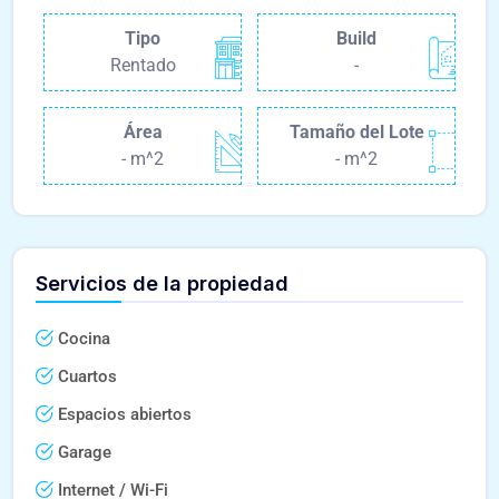
Tipo
Build
Rentado
-
Área
Tamaño del Lote
- m^2
- m^2
Servicios de la propiedad
Cocina
Cuartos
Espacios abiertos
Garage
Internet / Wi-Fi