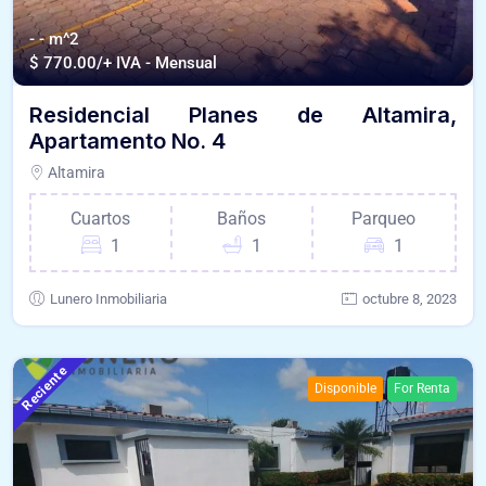
- - m^2
$
770.00/+ IVA - Mensual
Residencial Planes de Altamira,
Apartamento No. 4
Altamira
Cuartos
Baños
Parqueo
1
1
1
Lunero Inmobiliaria
octubre 8, 2023
Reciente
Disponible
For Renta