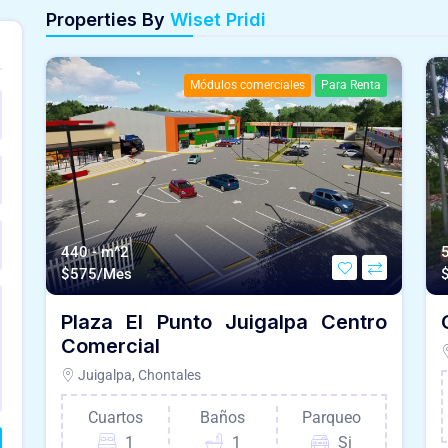
Properties By
Wiset Pridi
Módulos comerciales
Para Renta
440 - m^2
$
575/Mes
Plaza El Punto Juigalpa Centro
Comercial
Juigalpa, Chontales
Cuartos
Baños
Parqueo
1
1
Si