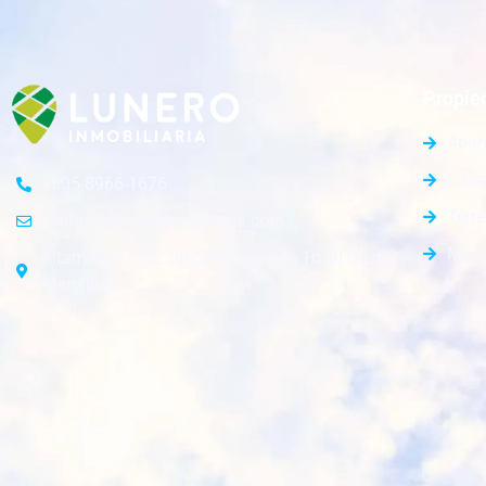
Propie
Apar
Casa
+505 8966-1676
Terr
ventas@luneroinmobiliaria.com
Módu
Altamira D´Este, SINSA Proyectos 1c. al Oeste.
Managua.