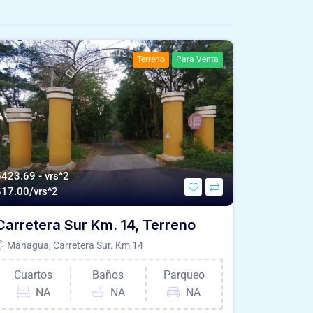
Terreno
Para Venta
5423.69 - vrs^2
$
17.00/vrs^2
Carretera Sur Km. 14, Terreno
Managua, Carretera Sur. Km 14
Cuartos
Baños
Parqueo
NA
NA
NA