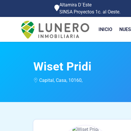
Altamira D´Este
SINSA Proyectos 1c. al Oeste.
INICIO
NUES
Wiset Pridi
Capital, Casa, 10160,