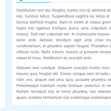
Vestibulum non dui fringilla, mattis nisi id, eleifend 
nec, facilisis tellus. Suspendisse sagittis eu tellus e
lacinia eleifend magna. Nam in lorem at neque grav
turpis nec egestas tristique, purus urna vulputate 
massa. Sed sed vulputate est. In malesuada massa nis
dolor ante. Aenean tincidunt eget ante vitae i
condimentum, at pharetra sapien feugiat. Phasellus q
ultrices nulla. Nulla rutrum, mauris ut posuere ornare
neque id risus. Vestibulum eu suscipit ante.
Aliquam erat volutpat. Aliquam suscipit mollis nunc i
mauris quis, feugiat elit. Donec congue sem id nulla 
nibh orci, aliquet sed urna quis, posuere pharetra ex.
Pellentesque habitant morbi tristique senectus et n
Nullam tincidunt nisi et tortor pharetra, nec elem
quam, sodales fermentum nisl scelerisque scelerisque. 