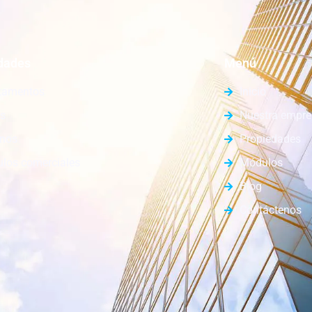
dades
Menú
tamentos
Inicio
s
Nuestra empr
enos
Propiedades
los comerciales
Módulos
Blog
Contáctenos