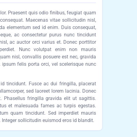
dolor. Praesent quis odio finibus, feugiat quam
t consequat. Maecenas vitae sollicitudin nisl,
ida elementum sed id enim. Duis consequat,
neque, ac consectetur purus nunc tincidunt
l, ac auctor orci varius et. Donec porttitor
mperdiet. Nunc volutpat enim non mauris
uam nisl, convallis posuere est nec, gravida
, ipsum felis porta orci, vel scelerisque nunc
d tincidunt. Fusce ac dui fringilla, placerat
ullamcorper, sed laoreet lorem lacinia. Donec
 Phasellus fringilla gravida elit ut sagittis.
etus et malesuada fames ac turpis egestas.
entum quam tincidunt. Sed imperdiet mauris
Integer sollicitudin euismod eros id blandit.