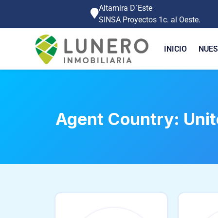
Altamira D´Este
SINSA Proyectos 1c. al Oeste.
INICIO
NUES
Agent Country:
Uni