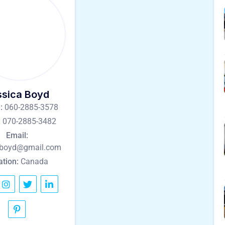
ssica Boyd
:
060-2885-3578
:
070-2885-3482
Email:
aboyd@gmail.com
ation:
Canada