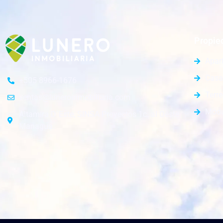
Propie
Apar
Casa
+505 8966-1676
Terr
ventas@luneroinmobiliaria.com
Módu
Altamira D´Este, SINSA Proyectos 1c. al Oeste.
Managua.