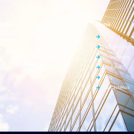
dades
Menú
tamentos
Inicio
s
Nuestra empr
enos
Propiedades
los comerciales
Módulos
Blog
Contáctenos