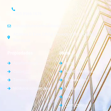
+505 8966-1676
ventas@luneroinmobiliaria.com
Altamira D´Este, SINSA Proyectos 1c. al Oeste.
Managua.
Propiedades
Menú
Apartamentos
Inicio
Casas
Nuestra empresa
Terrenos
Propiedades
Módulos comerciales
Módulos
Blog
Contáctenos