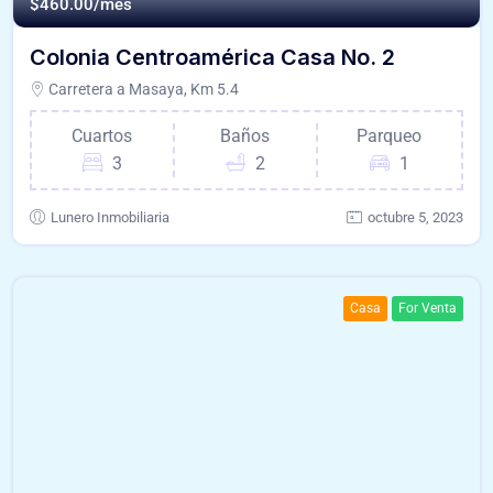
$
460.00/mes
Colonia Centroamérica Casa No. 2
Carretera a Masaya, Km 5.4
Cuartos
Baños
Parqueo
3
2
1
Lunero Inmobiliaria
octubre 5, 2023
Casa
For Venta