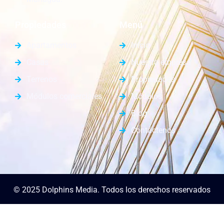
Propiedades
Menú
Apartamentos
Inicio
Casas
Nuestra empresa
Terrenos
Propiedades
Módulos comerciales
Módulos
Blog
Contáctenos
© 2025 Dolphins Media. Todos los derechos reservados