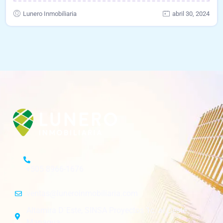
Lunero Inmobiliaria
abril 30, 2024
+505 8966-1676
ventas@luneroinmobiliaria.com
Altamira D´Este, SINSA Proyectos 1c. al Oeste.
Managua.