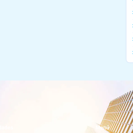
dades
Menú