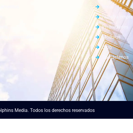
tamentos
Inicio
s
Nuestra empr
enos
Propiedades
los comerciales
Módulos
Blog
Contáctenos
lphins Media. Todos los derechos reservados