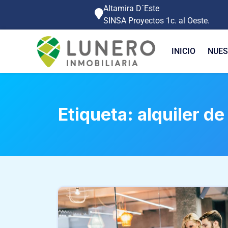
Altamira D´Este
SINSA Proyectos 1c. al Oeste.
INICIO
NUES
Etiqueta:
alquiler d