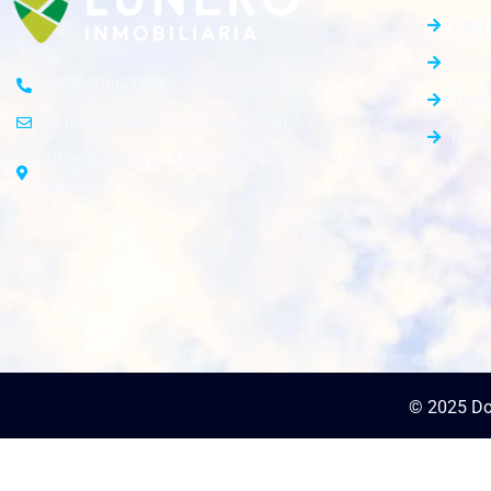
Apar
Casa
+505 8966-1676
Terr
ventas@luneroinmobiliaria.com
Módu
Altamira D´Este, SINSA Proyectos 1c. al Oeste.
Managua.
© 2025 Do