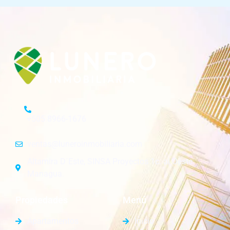
+505 8966-1676
ventas@luneroinmobiliaria.com
Altamira D´Este, SINSA Proyectos 1c. al Oeste.
Managua.
Propiedades
Menú
Apartamentos
Inicio