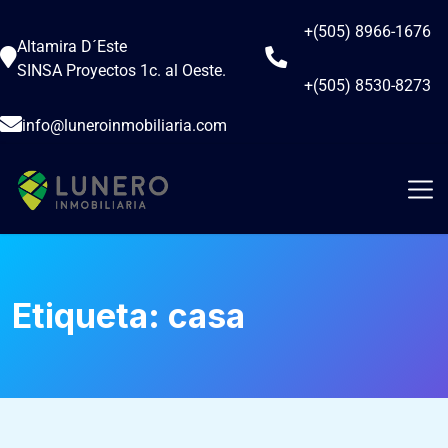
+(505) 8966-1676
Altamira D´Este
SINSA Proyectos 1c. al Oeste.
+(505) 8530-8273
info@luneroinmobiliaria.com
Etiqueta:
casa