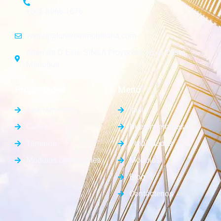
+505 8966-1676
ventas@luneroinmobiliaria.com
Altamira D´Este, SINSA Proyectos 1c. al Oeste.
Managua.
Propiedades
Menú
Apartamentos
Inicio
Casas
Nuestra empresa
Terrenos
Propiedades
Módulos comerciales
Módulos
Blog
Contáctenos