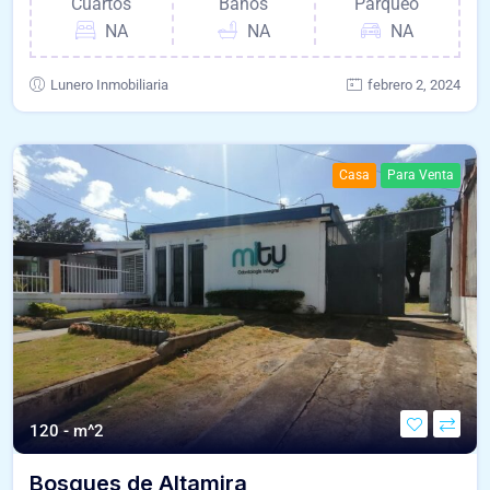
Cuartos
Baños
Parqueo
NA
NA
NA
Lunero Inmobiliaria
febrero 2, 2024
Casa
Para Venta
120 - m^2
Bosques de Altamira