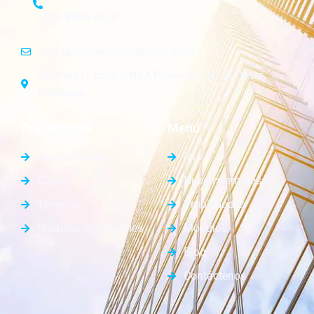
+505 8966-1676
ventas@luneroinmobiliaria.com
Altamira D´Este, SINSA Proyectos 1c. al Oeste.
Managua.
Propiedades
Menú
Apartamentos
Inicio
Casas
Nuestra empresa
Terrenos
Propiedades
Módulos comerciales
Módulos
Blog
Contáctenos