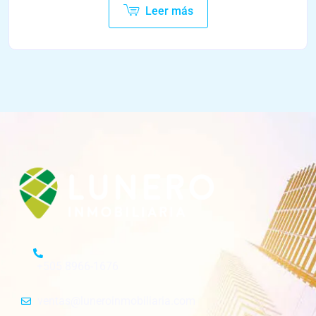
Leer más
+505 8966-1676
ventas@luneroinmobiliaria.com