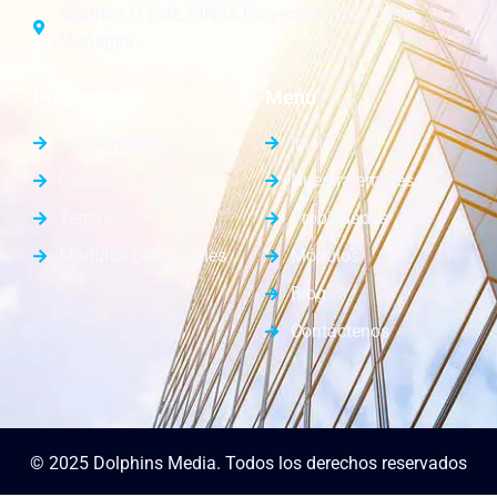
Altamira D´Este, SINSA Proyectos 1c. al Oeste.
Managua.
Propiedades
Menú
Apartamentos
Inicio
Casas
Nuestra empresa
Terrenos
Propiedades
Módulos comerciales
Módulos
Blog
Contáctenos
© 2025 Dolphins Media. Todos los derechos reservados