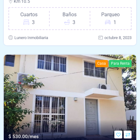
Km 10.5
Cuartos
Baños
Parqueo
3
3
1
Lunero Inmobiliaria
octubre 8, 2023
Casa
Para Renta
$
530.00/mes