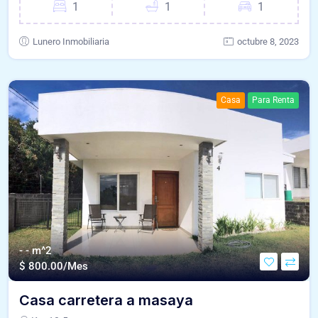
1
1
1
Lunero Inmobiliaria
octubre 8, 2023
Casa
Para Renta
- - m^2
$
800.00/Mes
Casa carretera a masaya