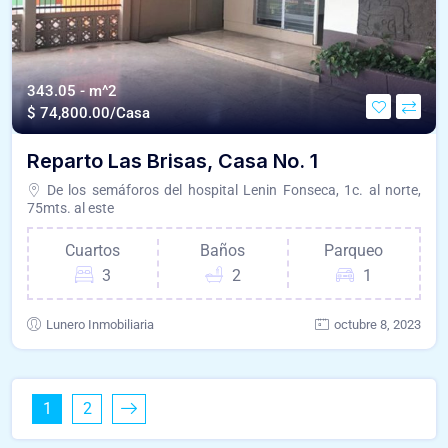
343.05 - m^2
$
74,800.00/Casa
Reparto Las Brisas, Casa No. 1
De los semáforos del hospital Lenin Fonseca, 1c. al norte,
75mts. al este
Cuartos
Baños
Parqueo
3
2
1
Lunero Inmobiliaria
octubre 8, 2023
1
2