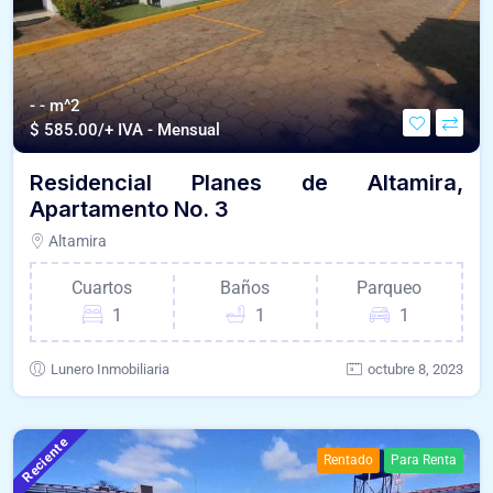
- - m^2
$
585.00/+ IVA - Mensual
Residencial Planes de Altamira,
Apartamento No. 3
Altamira
Cuartos
Baños
Parqueo
1
1
1
Lunero Inmobiliaria
octubre 8, 2023
Reciente
Rentado
Para Renta