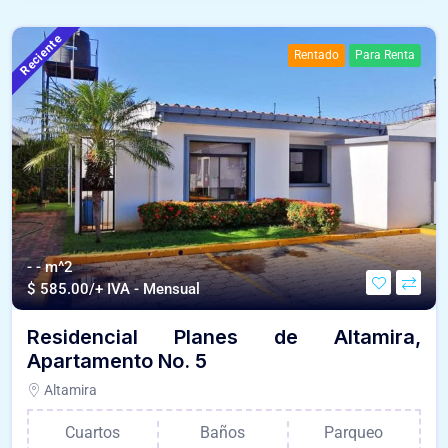
Reciente
Rentado
Para Renta
- - m^2
$
585.00/+ IVA - Mensual
Residencial Planes de Altamira,
Apartamento No. 5
Altamira
Cuartos
Baños
Parqueo