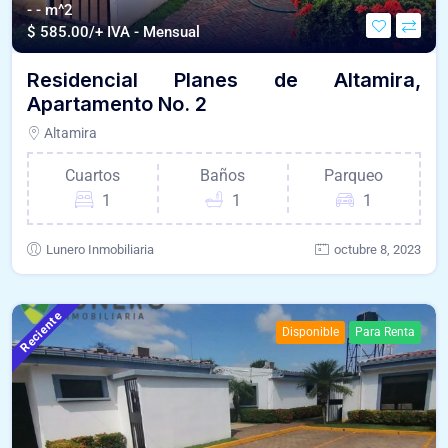
- - m^2
$
585.00/+ IVA - Mensual
Residencial Planes de Altamira,
Apartamento No. 2
Altamira
Cuartos
Baños
Parqueo
1
1
1
Lunero Inmobiliaria
octubre 8, 2023
Reciente
Disponible
Para Renta