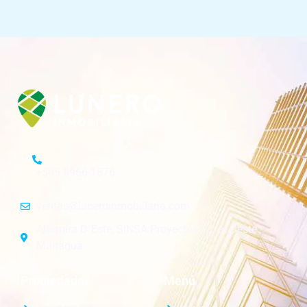
+505 8966-1676
ventas@luneroinmobiliaria.com
Altamira D´Este, SINSA Proyectos 1c. al Oeste.
Managua.
Propiedades
Menú