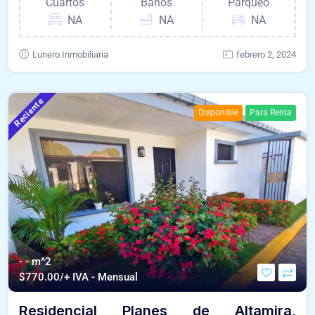
Cuartos
Baños
Parqueo
NA
NA
NA
Lunero Inmobiliaria
febrero 2, 2024
Reciente
Disponible
Para Renta
- - m^2
$
770.00/+ IVA - Mensual
Residencial Planes de Altamira,