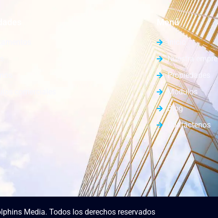
dades
Menú
tamentos
Inicio
s
Nuestra empr
enos
Propiedades
los comerciales
Módulos
Blog
Contáctenos
lphins Media. Todos los derechos reservados