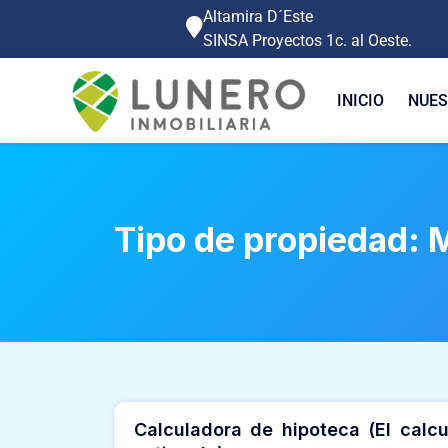
Altamira D´Este
SINSA Proyectos 1c. al Oeste.
INICIO
NUES
Tipo de propiedad:
Calculadora de hipoteca (El calc