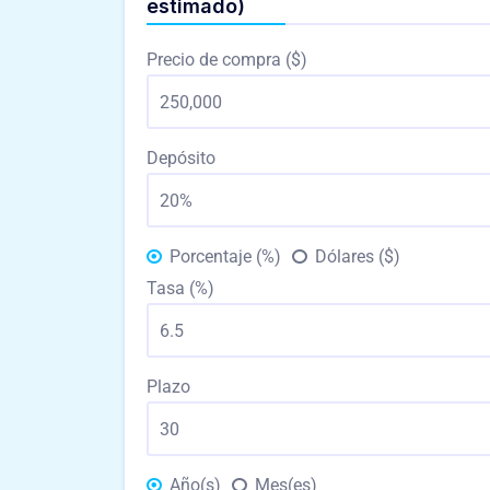
estimado)
Precio de compra ($)
Depósito
Porcentaje (%)
Dólares ($)
Tasa (%)
Plazo
Año(s)
Mes(es)