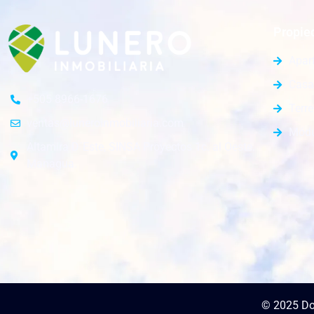
Propie
Apar
Casa
+505 8966-1676
Terr
ventas@luneroinmobiliaria.com
Módu
Altamira D´Este, SINSA Proyectos 1c. al Oeste.
Managua.
© 2025 Do