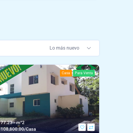
Lo más nuevo
Casa
Para Venta
177.23 - m^2
$
108,800.00/Casa