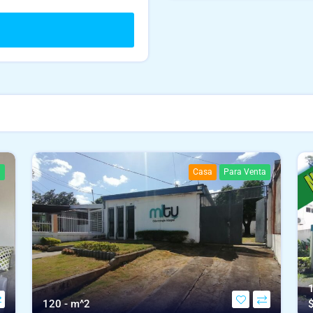
a
Casa
Para Venta
120 - m^2