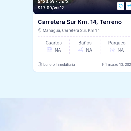
5423.69 - vrs^2
$
17.00/vrs^2
Carretera Sur Km. 14, Terreno
Managua, Carretera Sur. Km 14
Cuartos
Baños
Parqueo
NA
NA
NA
Lunero Inmobiliaria
marzo 13, 20