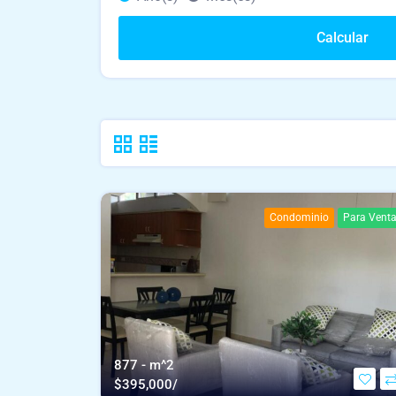
Calcular
Condominio
Para Vent
877 - m^2
$
395,000/