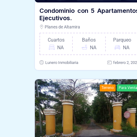
Condominio con 5 Apartamento
Ejecutivos.
Planes de Altamira
Cuartos
Baños
Parqueo
NA
NA
NA
Lunero Inmobiliaria
febrero 2, 20
Terreno
Para Vent