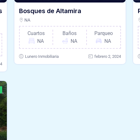
s
Bosques de Altamira
NA
Cuartos
Baños
Parqueo
NA
NA
NA
Lunero Inmobiliaria
febrero 2, 2024
24
a