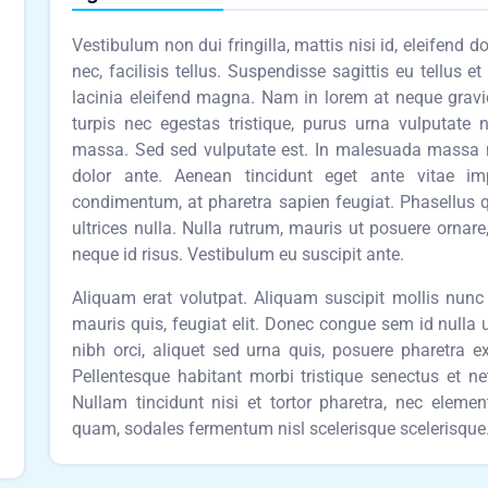
Vestibulum non dui fringilla, mattis nisi id, eleifend 
nec, facilisis tellus. Suspendisse sagittis eu tellus e
lacinia eleifend magna. Nam in lorem at neque grav
turpis nec egestas tristique, purus urna vulputate 
massa. Sed sed vulputate est. In malesuada massa nis
dolor ante. Aenean tincidunt eget ante vitae i
condimentum, at pharetra sapien feugiat. Phasellus q
ultrices nulla. Nulla rutrum, mauris ut posuere ornare
neque id risus. Vestibulum eu suscipit ante.
Aliquam erat volutpat. Aliquam suscipit mollis nunc i
mauris quis, feugiat elit. Donec congue sem id nulla 
nibh orci, aliquet sed urna quis, posuere pharetra ex.
Pellentesque habitant morbi tristique senectus et n
Nullam tincidunt nisi et tortor pharetra, nec elem
quam, sodales fermentum nisl scelerisque scelerisque. 