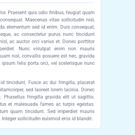
dolor. Praesent quis odio finibus, feugiat quam
t consequat. Maecenas vitae sollicitudin nisl,
ida elementum sed id enim. Duis consequat,
neque, ac consectetur purus nunc tincidunt
l, ac auctor orci varius et. Donec porttitor
mperdiet. Nunc volutpat enim non mauris
uam nisl, convallis posuere est nec, gravida
, ipsum felis porta orci, vel scelerisque nunc
d tincidunt. Fusce ac dui fringilla, placerat
ullamcorper, sed laoreet lorem lacinia. Donec
 Phasellus fringilla gravida elit ut sagittis.
etus et malesuada fames ac turpis egestas.
entum quam tincidunt. Sed imperdiet mauris
Integer sollicitudin euismod eros id blandit.