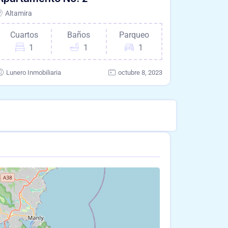
Altamira
Cuartos
Baños
Parqueo
1
1
1
Lunero Inmobiliaria
octubre 8, 2023