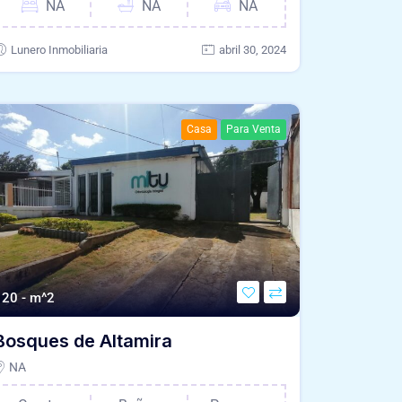
NA
NA
NA
Lunero Inmobiliaria
abril 30, 2024
Casa
Para Venta
120 - m^2
Bosques de Altamira
NA