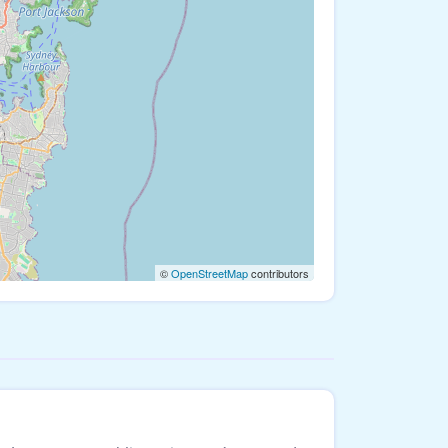
©
OpenStreetMap
contributors