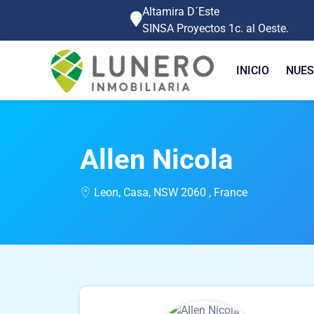
Altamira D´Este
SINSA Proyectos 1c. al Oeste.
INICIO
NUES
Allen Nicola
Leon, Casa, NSW 2060 , France