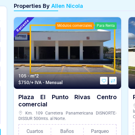
Properties By
Allen Nicola
Reciente
Módulos comerciales
Para Renta
105 - m^2
$
750/+ IVA - Mensual
Plaza El Punto Rivas Centro
comercial
Km. 109 Carretera Panamericana DISNORTE-
C
DISSUR 500mts. al Norte.
Cuartos
Baños
Parqueo