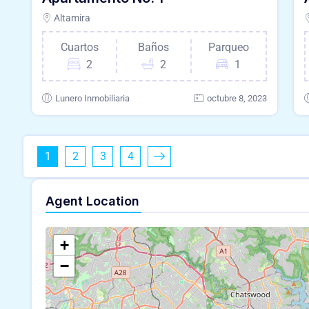
Altamira
Cuartos
Baños
Parqueo
2
2
1
Lunero Inmobiliaria
octubre 8, 2023
1
2
3
4
Agent Location
+
−