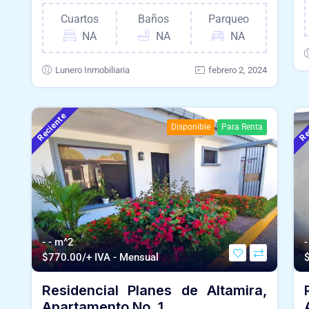
Cuartos
Baños
Parqueo
NA
NA
NA
Lunero Inmobiliaria
febrero 2, 2024
Reciente
Re
Disponible
Para Renta
- - m^2
-
$
770.00/+ IVA - Mensual
Residencial Planes de Altamira,
Apartamento No. 1