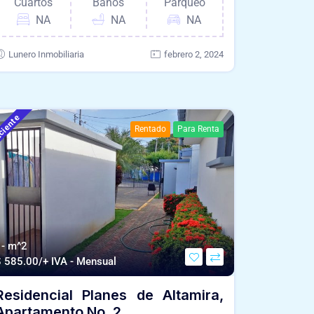
Cuartos
Baños
Parqueo
NA
NA
NA
Lunero Inmobiliaria
febrero 2, 2024
ciente
Rentado
Para Renta
 - m^2
$
585.00/+ IVA - Mensual
Residencial Planes de Altamira,
Apartamento No. 2