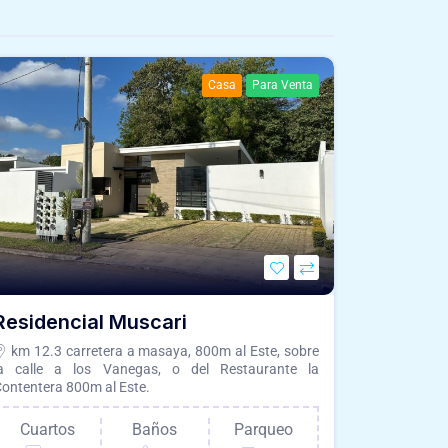
Casa
Para Venta
Residencial Muscari
km 12.3 carretera a masaya, 800m al Este, sobre
la calle a los Vanegas, o del Restaurante la
ontentera 800m al Este.
Cuartos
Baños
Parqueo